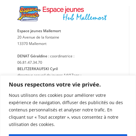
Espace jeunes Mallemort
20 Avenue de la fontaine
13370 Mallemort
DENAT Géraldine
: coordinatrice :
06.81.47.34.70
BELITZERKAUFSKI Cyril
directeur accueil de jeunes 14/17ans :
06.31.94.13.49
Nous respectons votre vie privée.
OUGIER Loïc
: directeur ACM 11/14ans :
06.31.89.58.87
Nous utilisons des cookies pour améliorer votre
expérience de navigation, diffuser des publicités ou des
contenus personnalisés et analyser notre trafic. En
Point information jeunesse intercom’
cliquant sur « Tout accepter », vous consentez à notre
20 Avenue de la fontaine
utilisation des cookies.
13370 Mallemort