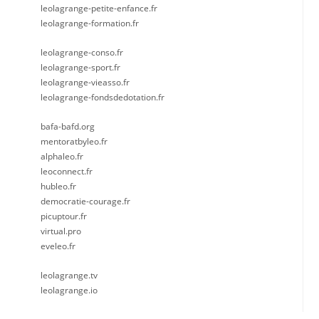
leolagrange-petite-enfance.fr
leolagrange-formation.fr
leolagrange-conso.fr
leolagrange-sport.fr
leolagrange-vieasso.fr
leolagrange-fondsdedotation.fr
bafa-bafd.org
mentoratbyleo.fr
alphaleo.fr
leoconnect.fr
hubleo.fr
democratie-courage.fr
picuptour.fr
virtual.pro
eveleo.fr
leolagrange.tv
leolagrange.io